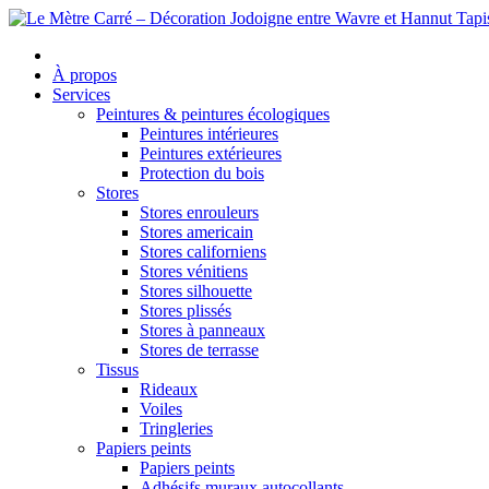
À propos
Services
Peintures & peintures écologiques
Peintures intérieures
Peintures extérieures
Protection du bois
Stores
Stores enrouleurs
Stores americain
Stores californiens
Stores vénitiens
Stores silhouette
Stores plissés
Stores à panneaux
Stores de terrasse
Tissus
Rideaux
Voiles
Tringleries
Papiers peints
Papiers peints
Adhésifs muraux autocollants