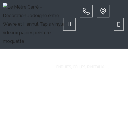
Enduits, colles, pinceaux …
PAGE D'ACCUEIL
ENDUITS, COLLES, PINCEAUX …