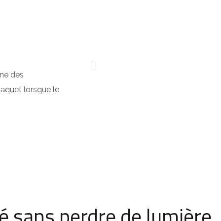
Une des
paquet lorsque le
té sans perdre de lumière