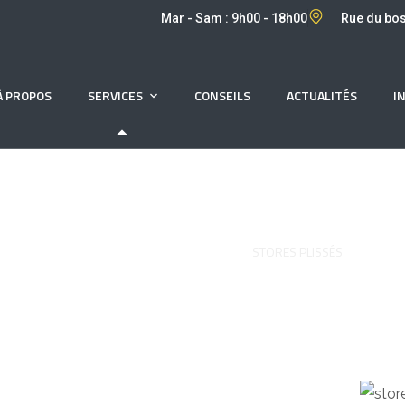
Mar - Sam : 9h00 - 18h00
Rue du bos
À PROPOS
SERVICES
CONSEILS
ACTUALITÉS
I
Stores plissés
PAGE D'ACCUEIL
STORES
STORES PLISSÉS