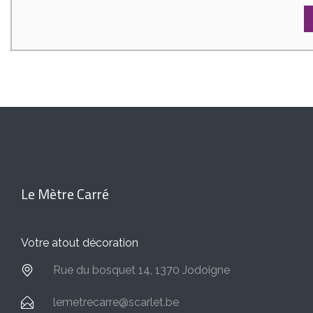
Le Mètre Carré
Votre atout décoration
Rue du bosquet 14, 1370 Jodoigne
lemetrecarre@scarlet.be