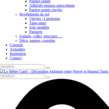
Papiers peints
Adhésifs muraux autocollants
Papiers peints vinyles
Revêtements de sol
Vinyles / Linoleums
Tapis plain
Sols stratifiés
Parquets
Enduits, colles, pinceaux …
Déco, nappes, coussins
Conseils
Actualités
Inspiration
Contact
Search
for:
Search
for: